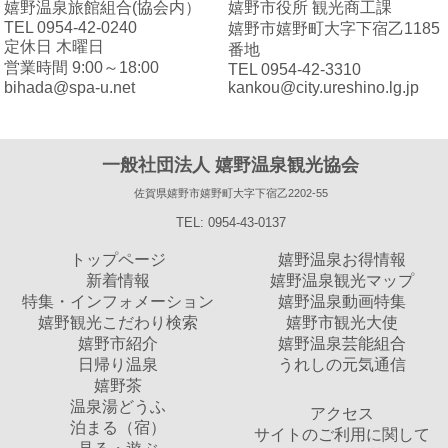
嬉野温泉旅館組合(協会内）
嬉野市役所 観光商工課
TEL 0954-42-0240
嬉野市嬉野町大字下宿乙1185
定休日 木曜日
番地
営業時間 9:00～18:00
TEL 0954-42-3310
bihada@spa-u.net
kankou@city.ureshino.lg.jp
一般社団法人 嬉野温泉観光協会
佐賀県嬉野市嬉野町大字下宿乙2202-55
TEL: 0954-43-0137
トップページ
嬉野温泉お得情報
新着情報
嬉野温泉観光マップ
特集・インフォメーション
嬉野温泉動画特集
嬉野観光こだわり検索
嬉野市観光大使
嬉野市紹介
嬉野温泉芸能組合
日帰り温泉
うれしの元気通信
嬉野茶
温泉湯どうふ
アクセス
泊まる（宿）
サイトのご利用に関して