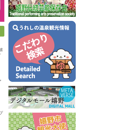
嬉
す
ア
プ