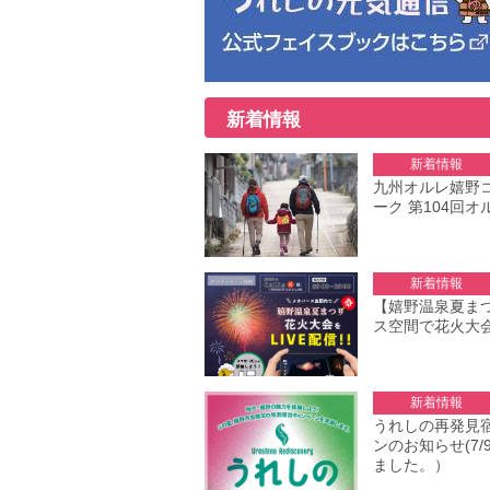
新着情報
新着情報
九州オルレ嬉野
ーク 第104回オ
新着情報
【嬉野温泉夏ま
ス空間で花火大会
新着情報
うれしの再発見
ンのお知らせ(7
ました。）