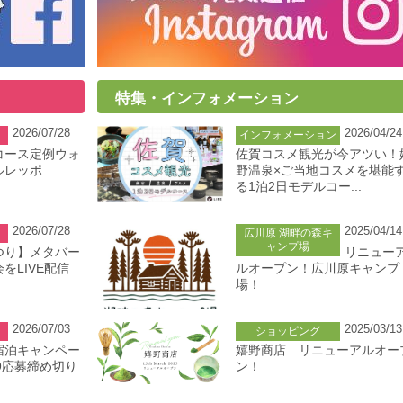
特集・インフォメーション
2026/07/28
2026/04/24
インフォメーション
コース定例ウォ
佐賀コスメ観光が今アツい！
ルレッポ
野温泉×ご当地コスメを堪能
る1泊2日モデルコー...
2026/07/28
2025/04/14
広川原 湖畔の森キ
ャンプ場
つり】メタバー
リニュー
をLIVE配信
ルオープン！広川原キャンプ
場！
2026/07/03
2025/03/13
ショッピング
宿泊キャンペー
嬉野商店 リニューアルオー
/9応募締め切り
ン！