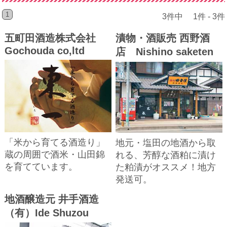
1
3件中 1件 - 3件
五町田酒造株式会社
漬物・酒販売 西野酒
Gochouda co,ltd
店 Nishino saketen
「米から育てる酒造り」
地元・塩田の地酒から取
蔵の周囲で酒米・山田錦
れる、芳醇な酒粕に漬け
を育てています。
た粕漬がオススメ！地方
発送可。
地酒醸造元 井手酒造
（有）Ide Shuzou