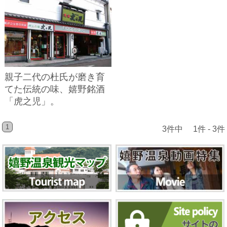
親子二代の杜氏が磨き育
てた伝統の味、嬉野銘酒
「虎之児」。
1
3件中 1件 - 3件