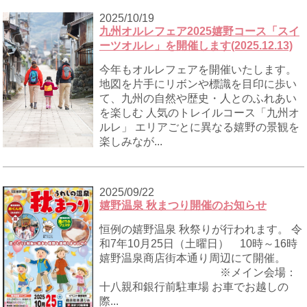
2025/10/19
九州オルレフェア2025嬉野コース「スイ
ーツオルレ」を開催します(2025.12.13)
今年もオルレフェアを開催いたします。
地図を片手にリボンや標識を目印に歩い
て、九州の自然や歴史・人とのふれあい
を楽しむ 人気のトレイルコース「九州オ
ルレ」 エリアごとに異なる嬉野の景観を
楽しみなが...
2025/09/22
嬉野温泉 秋まつり開催のお知らせ
恒例の嬉野温泉 秋祭りが行われます。 令
和7年10月25日（土曜日） 10時～16時
嬉野温泉商店街本通り周辺にて開催。
※メイン会場：
十八親和銀行前駐車場 お車でお越しの
際...