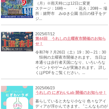
（月）※雨天時には12日に変更 ・
ステージ：16時～ ・花火：20時～ 場
所：嬉野市 みゆき公園 当日の様子をデ
ジ...
2025/07/12
第44回 うれしの土曜夜市開催のお知ら
せ！
令和7年７月26日（土）19：30～21：30
恒例の土曜夜市開催されます。 当日は
本通りは歩行者天国になり、いろいろな
イベントやゲームが実施されます。 詳し
くはPDFをご覧ください。...
2025/06/23
うれしの にぎわいLab 開催のお知らせ！
暮らしていると大なり小なり 色々なアイ
ディアが浮かんできます。 "こんなものが