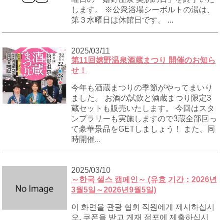
します。 ※公衆浴場シーボルトの湯は、
第３水曜日は休館日です。 ...
2025/03/11
第11回嬉野温泉酒蔵まつり 開催のお知ら
せ！
今年も酒蔵まつりの季節がやってまいり
ました。 お酒の試飲と酒蔵まつり限定3
蔵セットも販売いたします。 今回はスタ
ンプラリーも実施しますので3蔵全部回っ
て豪華景品をGETしましょう！ また、同
時開催...
2025/03/10
～한국 셀스 캠페인～ (유효 기간：2026년
3월5일～2026년9월5일)
이 화면을 관광 협회 직원에게 제시하십시
오. 쿠폰을 받고 게재 점포에 제출하십시