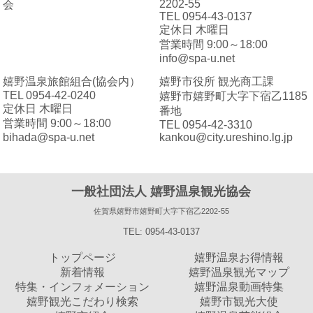
2202-55
会
TEL 0954-43-0137
定休日 木曜日
営業時間 9:00～18:00
info@spa-u.net
嬉野温泉旅館組合(協会内）
嬉野市役所 観光商工課
TEL 0954-42-0240
嬉野市嬉野町大字下宿乙1185
定休日 木曜日
番地
営業時間 9:00～18:00
TEL 0954-42-3310
bihada@spa-u.net
kankou@city.ureshino.lg.jp
一般社団法人 嬉野温泉観光協会
佐賀県嬉野市嬉野町大字下宿乙2202-55
TEL: 0954-43-0137
トップページ
嬉野温泉お得情報
新着情報
嬉野温泉観光マップ
特集・インフォメーション
嬉野温泉動画特集
嬉野観光こだわり検索
嬉野市観光大使