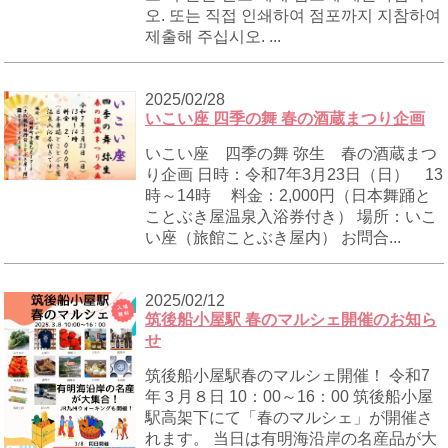
오. 또는 직접 인쇄하여 점포까지 지참하여
제출해 주십시오. ...
2025/02/28
いこい座 四季の舞 春の酒蔵まつり企画
いこい座 四季の舞 弥生 春の酒蔵まつ
り企画 日時：令和7年3月23日（日） 13
時～14時 料金：2,000円（日本舞踊と
ことぶき屋温泉入浴券付き） 場所：いこ
い座（旅館ことぶき屋内） お問合...
2025/02/12
筑後船小屋駅 春のマルシェ開催のお知ら
せ
筑後船小屋駅春のマルシェ開催！ 令和7
年３月８日 10：00～16：00 筑後船小屋
駅高架下にて「春のマルシェ」が開催さ
れます。 当日は有明海沿岸の名産品が大