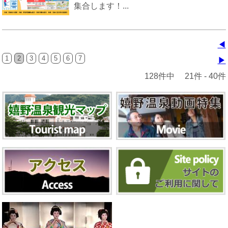
集合します！...
◀
1
2
3
4
5
6
7
▶
128件中 21件 - 40件