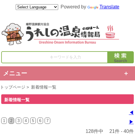
Powered by
Translate
キーワードを入力
メニュー
トップページ
>
新着情報一覧
新着情報一覧
◀
1
2
3
4
5
6
7
▶
128件中 21件 - 40件