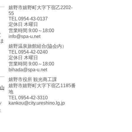
嬉野市嬉野町大字下宿乙2202-
55
TEL 0954-43-0137
定休日 木曜日
2
営業時間 9:00～18:00
定
info@spa-u.net
ま
嬉野温泉旅館組合(協会内）
TEL 0954-42-0240
定休日 木曜日
営業時間 9:00～18:00
bihada@spa-u.net
嬉野市役所 観光商工課
嬉野市嬉野町大字下宿乙1185番
山
地
TEL 0954-42-3310
kankou@city.ureshino.lg.jp
プ
幸
）