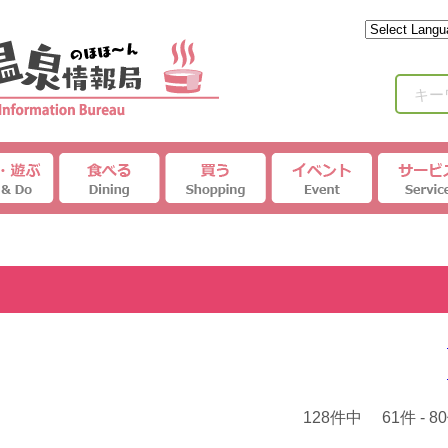
キー
128件中 61件 - 8