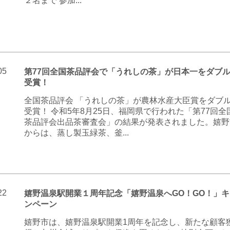
２名まで 参加...
05
第77回全国茶品評会で「うれしの茶」が日本一をダブ
受賞！
全国茶品評会 「うれしの茶」が農林水産大臣賞をダブ
受賞！ 令和5年8月25日、福岡県で行われた「第77回全
茶品評会出品茶審査会」の結果が発表されました。嬉野
からは、蒸し製玉緑茶、釜...
22
嬉野温泉駅開業１周年記念「嬉野温泉へGO！GO！」キ
ンペーン
嬉野市は、嬉野温泉駅開業1周年を記念し、新たな顧客