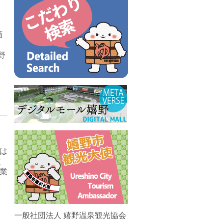
酒
野
は
使
業
一般社団法人 嬉野温泉観光協会