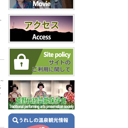
８
。
分～
化
れ