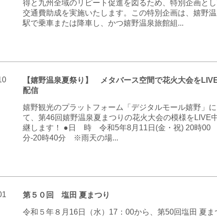
得と九州全域のリピート促進を図るため、特別企画とし
交通費助成を実施いたします。この特別企画は、嬉野温
駅で乗車または降車し、かつ嬉野温泉旅館組...
10
【嬉野温泉夏祭り】 メタバース空間で花火大会をLIV
配信
嬉野観光のプラットフォーム「デジタルモール嬉野」に
て、第46回嬉野温泉夏まつりの花火大会の模様をLIVE
継します！ ●日 時 令和5年8月11日(金・祝) 20時00
分-20時40分 ※雨天の場...
01
第５０回 塩田 夏まつり
令和５年８月16日（水）17：00から、第50回塩田 夏ま