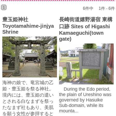
1
6件中 1件 - 6件
豊玉姫神社
長崎街道嬉野湯宿 東構
Toyotamahime-jinjya
口跡 Sites of Higashi
Shrine
Kamaeguchi(town
gate)
海神の娘で、竜宮城の乙
姫・豊玉姫を祭る神社。
During the Edo period,
the plain of Ureshino was
境内には、豊玉姫の遣い
governed by Hasuike
とされる白なまずを祭っ
Sub-domain, while its
たなまず社もあり、美肌
mounta...
を願う女性が参拝すると