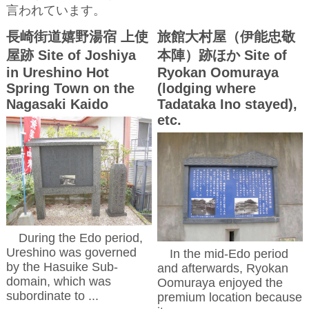
言われています。
長崎街道嬉野湯宿 上使
旅館大村屋（伊能忠敬
屋跡 Site of Joshiya
本陣）跡ほか Site of
in Ureshino Hot
Ryokan Oomuraya
Spring Town on the
(lodging where
Nagasaki Kaido
Tadataka Ino stayed),
etc.
During the Edo period,
Ureshino was governed
In the mid-Edo period
by the Hasuike Sub-
and afterwards, Ryokan
domain, which was
Oomuraya enjoyed the
subordinate to ...
premium location because