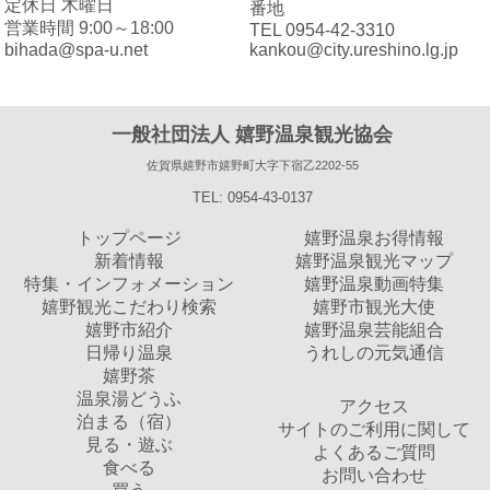
定休日 木曜日
番地
営業時間 9:00～18:00
TEL 0954-42-3310
bihada@spa-u.net
kankou@city.ureshino.lg.jp
一般社団法人 嬉野温泉観光協会
佐賀県嬉野市嬉野町大字下宿乙2202-55
TEL: 0954-43-0137
トップページ
嬉野温泉お得情報
新着情報
嬉野温泉観光マップ
特集・インフォメーション
嬉野温泉動画特集
嬉野観光こだわり検索
嬉野市観光大使
嬉野市紹介
嬉野温泉芸能組合
日帰り温泉
うれしの元気通信
嬉野茶
温泉湯どうふ
アクセス
泊まる（宿）
サイトのご利用に関して
見る・遊ぶ
よくあるご質問
食べる
お問い合わせ